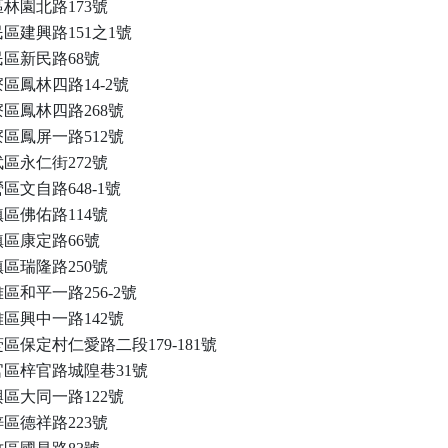
林園北路173號
區建興路151之1號
區新民路68號
區鳳林四路14-2號
區鳳林四路268號
區鳳屏一路512號
區永仁街272號
區文自路648-1號
區佛佑路114號
區康定路66號
區瑞隆路250號
區和平一路256-2號
區興中一路142號
區保定村仁愛路二段179-181號
區梓官路城隍巷31號
區大同一路122號
區德祥路223號