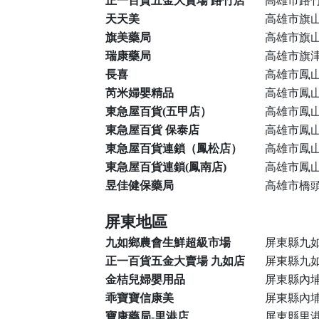
正一百貨五金大賣場 路竹店
高雄市路竹
天天美
高雄市旗山
旗美藥局
高雄市旗山
瑞康藥局
高雄市旗津
長喜
高雄市鳳山
芮米婦嬰精品
高雄市鳳山
東急屋百貨(五甲店）
高雄市鳳山
東急屋百貨 保泰店
高雄市鳳山
東急屋百貨連鎖（鳳松店）
高雄市鳳山
東急屋百貨連鎖(鳳南店)
高雄市鳳山
昱佳健保藥局
高雄市橋頭
屏東地區
九如鄉農會生鮮超級市場
屏東縣九如
正一百貨五金大賣場 九如店
屏東縣九如
金桔兒婦嬰用品
屏東縣內埔
乖寶寶信康美
屏東縣內埔
寶康藥局-里港店
屏東縣里港