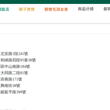
商品分類
最
顏森活
獅子寶寶
獅寶毛孩友善
北安路1段241號
和緯路四段95巷38號
區中山南路184號
大同路二段81號
崇善路171號
興南街38號
鎮延平路399號