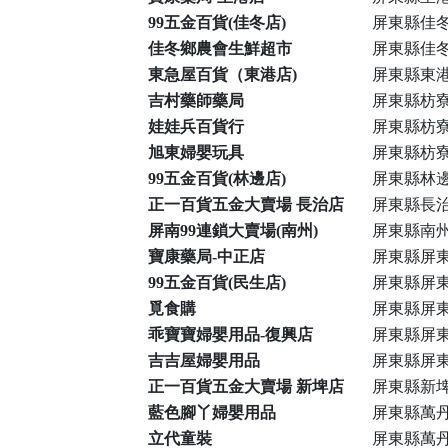
99五金百貨(佳冬店)
屏東縣佳冬
佳冬鄉農會生鮮超市
屏東縣佳冬
東急屋百貨（東港店)
屏東縣東港
吉村藥師藥局
屏東縣枋寮
娃娃兵百貨行
屏東縣枋寮
旭東婦嬰玩具
屏東縣枋寮
99五金百貨(林邊店)
屏東縣林邊
正一百貨五金大賣場 長治店
屏東縣長治
屏南99連鎖大賣場(南州)
屏東縣南州
寶康藥局-中正店
屏東縣屏東
99五金百貨(民生店)
屏東縣屏東
覓食購
屏東縣屏東
乖寶寶婦嬰用品-復興店
屏東縣屏東
吉吉屋婦嬰用品
屏東縣屏東
正一百貨五金大賣場 新埤店
屏東縣新埤
藍色腳丫婦嬰用品
屏東縣萬丹
立代童裝
屏東縣萬丹