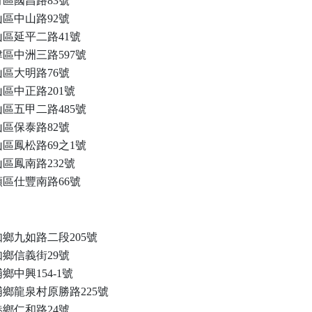
區國昌路83號
區中山路92號
區延平二路41號
區中洲三路597號
區大明路76號
區中正路201號
區五甲二路485號
區保泰路82號
區鳳松路69之1號
區鳳南路232號
區仕豐南路66號
鄉九如路二段205號
鄉信義街29號
鄉中興154-1號
鄉龍泉村原勝路225號
鄉仁和路24號