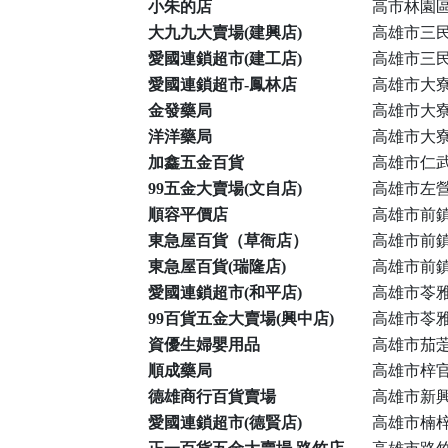
小朱的店
高市林園區
大九九大賣場(建興店)
高雄市三民
愛國連鎖超市(建工店)
高雄市三民
愛國連鎖超市-鳳林店
高雄市大寮
金發藥局
高雄市大寮
洋洋藥局
高雄市大寮
加鑫五金百貨
高雄市仁武
99五金大賣場(文自店)
高雄市左營
順容平價店
高雄市前鎮
東急屋百貨（草衙店）
高雄市前鎮
東急屋百貨(瑞隆店)
高雄市前鎮
愛國連鎖超市(和平店)
高雄市苓雅
99百貨五金大賣場(興中店)
高雄市苓雅
資優生婦嬰用品
高雄市茄萣
順成藥局
高雄市梓官
德雄商行百貨賣場
高雄市新興
愛國連鎖超市(德賢店)
高雄市楠梓