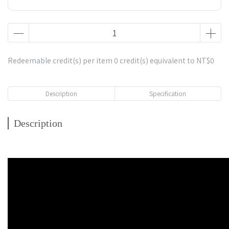
Redeemable credit(s) per item
0
credit(s) equivalent to
NT$0
Description
Specification
Description