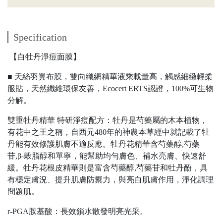
Specification
【白牡丹淨痘面膜】
■ 天絲羽翼布膜，雙向織網精華液乘載量高，觸感細緻輕柔
服貼，天然纖維環保友善，Ecocert ERTS認證，100%可生物
分解。
雙重牡丹精華 特研淨痘配方：牡丹是芍藥屬的木本植物，
有花中之王之稱，自西元480年的神農本草經中就記載了牡
丹能有效修護肌膚不適反應。牡丹花精華含芍藥醇,芍藥
苷,β-穀脂醇和單寧，能幫助均勻膚色、補水亮膚、快速舒
緩。牡丹花根皮精華則是富含芍藥醇,芍藥苷和牡丹酚，具
有穩定膚況、提升肌膚防禦力，與亮白肌膚作用，淨化調理
問題肌。
r-PGA胺基酸：長效鎖水散發明亮光采。