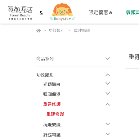
限定優惠🔥
氧顏
功效類別
重建修護
重
商品系列
功效類別
光透嫩白
彈潤保濕
重建修護
重建修護
抗老緊緻
舒緩呵護