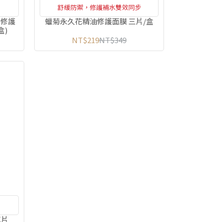
舒緩防禦，修護補水雙效同步
茶修護
蠟菊永久花精油修護面膜 三片/盒
盒)
NT$219
NT$349
單片