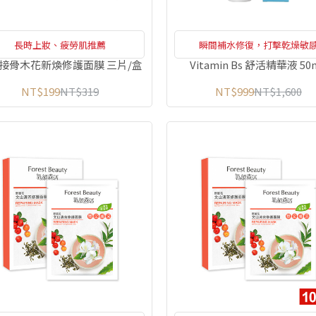
長時上妝、疲勞肌推薦
瞬間補水修復，打擊乾燥敏
接骨木花新煥修護面膜 三片/盒
Vitamin Bs 舒活精華液 50
NT$199
NT$319
NT$999
NT$1,600