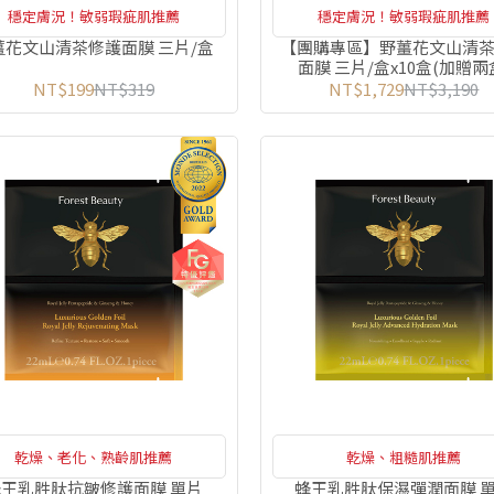
穩定膚況！敏弱瑕疵肌推薦
穩定膚況！敏弱瑕疵肌推薦
薑花文山清茶修護面膜 三片/盒
【團購專區】野薑花文山清
面膜 三片/盒x10盒(加贈兩
NT$199
NT$319
NT$1,729
NT$3,190
乾燥、老化、熟齡肌推薦
乾燥、粗糙肌推薦
王乳胜肽抗皺修護面膜 單片
蜂王乳胜肽保濕彈潤面膜 