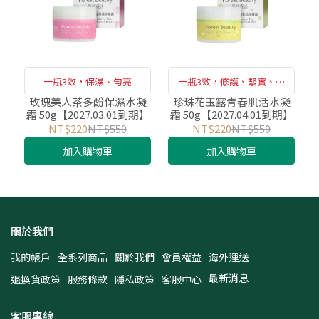
一瓶3效，保濕、勻亮
一瓶3效，修護、緊實、潤
亮
玫瑰美人茶多酚保濕水凝
珍珠花玉露青春肌活水凝
霜 50g【2027.03.01到期】
霜 50g【2027.04.01到期】
NT$220
NT$550
NT$220
NT$550
加入購物車
加入購物車
關於我們
我的帳戶
全系列商品
關於我們
會員權益
海外運送
最新消息
退換貨政策
服務條款
隱私政策
客服中心
客服專線