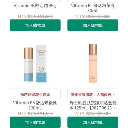
感
Vitamin Bs舒活霜 45g
Vitamin Bs 舒活精華液
50mL
NT$960
NT$1,500
NT$999
NT$1,600
加入購物車
加入購物車
預防乾燥减少脫屑
快速修護肌膚，大幅改善老
化瑕疵
Vitamin B5 舒活修復乳
蜂王乳胜肽抗皺賦活全能
120mL
水 125mL【2027.06.23 到
期】
NT$960
NT$1,500
NT$960
NT$1,500
加入購物車
加入購物車