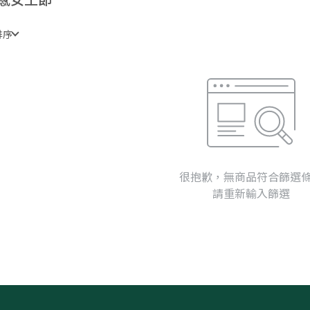
排序
很抱歉，無商品符合篩選
請重新輸入篩選