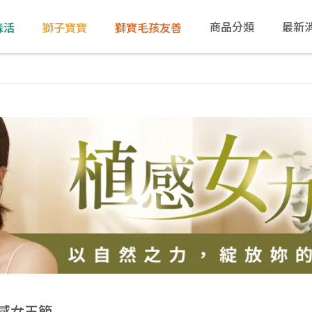
商品分類
最新
森活
獅子寶寶
獅寶毛孩友善
感女王節