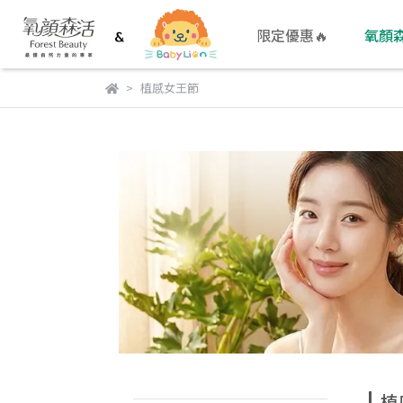
限定優惠🔥
氧顏
植感女王節
植