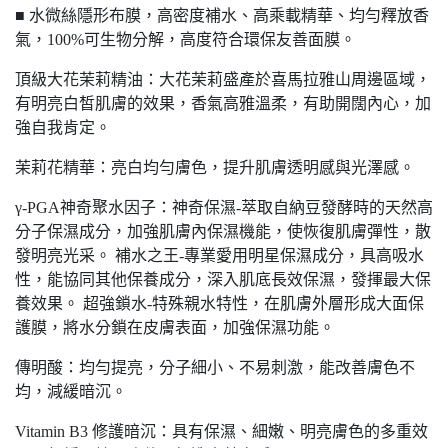
■ 水微絲隱形布膜，高密度補水、高乘載精華、均勻釋放香
氣，100%可生物分解，高度符合環保友善面膜。
頂級大花茉莉精油：大花茉莉盛產於喜馬拉雅山周邊區域，
有明亮白皙肌膚的效果，香氣高雅溫柔，有助開闊內心，加
強自我肯定。
茉莉花精華：亮白均勻膚色，提升肌膚透明感與光澤感。
γ-PGA神奇聚水因子：神奇保濕-萃取自納豆發酵時的天然高
分子保濕成分，加強肌膚內保濕機能，使恢復肌膚彈性，散
發明亮光采。 補水之王-專業愛用明星保濕成分，具高吸水
性，能協同其他保養成分，深入肌底長效保濕，發揮最大保
養效果。 超強鎖水-特殊親水特性，在肌膚外層形成大面保
護膜，將水分鎖在皮膚表面，加強保濕功能。
傳明酸：均勻提亮，分子細小、不易刺激，能改善膚色不
均，減緩暗沉。
Vitamin B3 修護暗沉：具有保濕、細嫩、明亮膚色的多重效