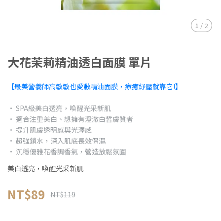
1
/
2
大花茉莉精油透白面膜 單片
【最美營養師高敏敏也愛敷精油面膜，療癒紓壓就靠它!】
• SPA級美白透亮，喚醒光采新肌
• 適合注重美白、想擁有澄澈白皙膚質者
• 提升肌膚透明感與光澤感
• 超強鎖水，深入肌底長效保濕
• 沉穩優雅花香調香氣，營造放鬆氛圍
美白透亮，喚醒光采新肌
NT$89
NT$119