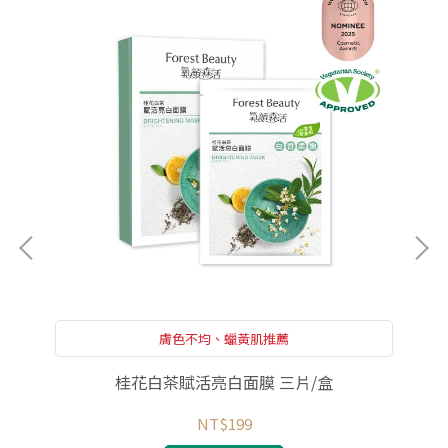
膚色不均、蠟黃肌推薦
桂花白茶賦活亮白面膜 三片/盒
NT$199