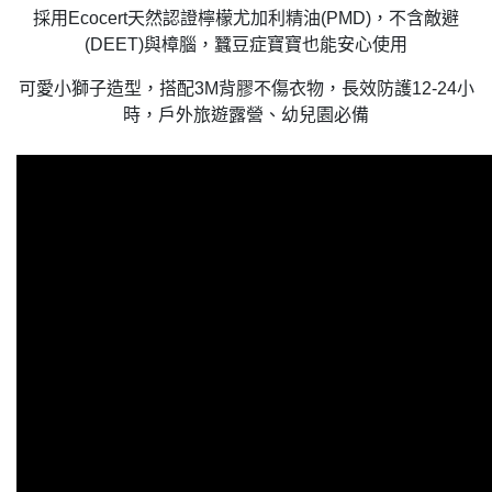
採用Ecocert天然認證檸檬尤加利精油(PMD)，不含敵避
(DEET)與樟腦，蠶豆症寶寶也能安心使用
可愛小獅子造型，搭配3M背膠不傷衣物，長效防護12-24小
時，戶外旅遊露營、幼兒園必備