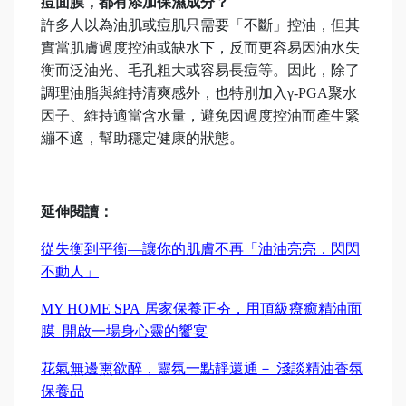
痘面膜，都有添加保濕成分？
許多人以為油肌或痘肌只需要「不斷」控油，但其
實當肌膚過度控油或缺水下，反而更容易因油水失
衡而泛油光、毛孔粗大或容易長痘等。因此，除了
調理油脂與維持清爽感外，也特別加入γ-PGA聚水
因子、維持適當含水量，避免因過度控油而產生緊
繃不適，幫助穩定健康的狀態。
延伸閱讀：
從失衡到平衡—讓你的肌膚不再「油油亮亮．閃閃
不動人」
MY HOME SPA 居家保養正夯，用頂級療癒精油面
膜 開啟一場身心靈的饗宴
花氣無邊熏欲醉，靈氛一點靜還通－ 淺談精油香氛
保養品