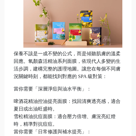
保養不該是一成不變的公式，而是傾聽肌膚的溫柔
回應。氧顏森活精油系列面膜，依現代人多變的生
活步調，建構完整的護理地圖。讓您在每個不同膚
況關鍵時刻，都能找到對應的 SPA 級對策：
當你需要「深層淨痘與油水平衡」：
啤酒花精油控油提亮面膜：找回清爽透亮感，適合
夏日或出油旺盛時。
雪松精油抗痘面膜：適合壓力倍增、膚況亮紅燈
時，精準對抗痘痘。
當你需要「日常修護與補水提亮」：