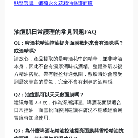
點擊選購：蠟菊永久花精油修護面膜
油痘肌日常護理的常見問題FAQ
Q1
：
啤酒花精油控油提亮面膜敷起來會有酒味嗎？
或酒精嗎?
請放心，產品提取的是啤酒花中的精華，並非啤酒
本身，因此不會有濃厚酒味或酒精。整體香氣以複
方精油搭配。帶有
輕盈舒適氛圍，
敷臉時妳會感受
到層次豐富的香氣，完全不會有刺鼻的酒精感。
Q
2
：油痘肌可以天天敷面膜嗎？
建議每週 2-3 次，作為深層調理。啤酒花面膜適合
日常控油，而雪松面膜則建議在膚況不穩或經前易
冒痘時加強使用。
Q3
：為什麼啤酒花精油控油提亮面膜與雪松精油抗