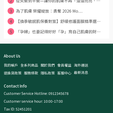
2
從失衡到平衡—讓你的肌膚不再「油油亮亮．⋯
3
為了肌膚 榮耀綻放：勇奪 2026 Mo⋯
4
【換季敏感肌保養對策】舒緩修護面膜精準選⋯
5
「孕婦」也要記得好好「孕」育自己肌膚的財⋯
About Us
我的帳戶
全系列商品
關於我們
會員權益
海外運送
最新消息
退換貨政策
服務條款
隱私政策
客服中心
Contact Info
Customer Service Hotline: 0912345678
Customer service hour: 10:00-17:00
Tax ID: 52451201