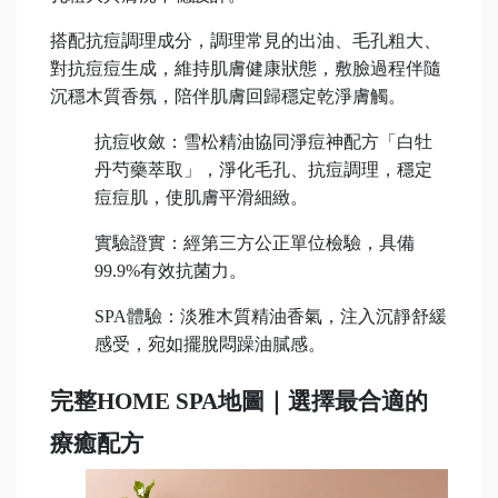
搭配抗痘調理成分，調理常見的出油、毛孔粗大、
對抗痘痘生成，維持肌膚健康狀態，敷臉過程伴隨
肌膚回歸穩定乾淨膚觸。
沉穩木質香氛，陪伴
「
抗痘收斂：雪松精油協同淨痘神配方
白牡
」
丹芍藥萃取
，淨化毛孔、抗痘調理，穩定
痘痘肌，使肌膚平滑細緻。
實驗證實：經第三方公正單位檢驗，具備
99.9%有效抗菌力。
SPA
體驗：淡雅木質精油香氣，注入沉靜舒緩
感受，宛如擺脫悶躁油膩感。
完整HOME SPA地圖｜選擇最合適的
療癒配方