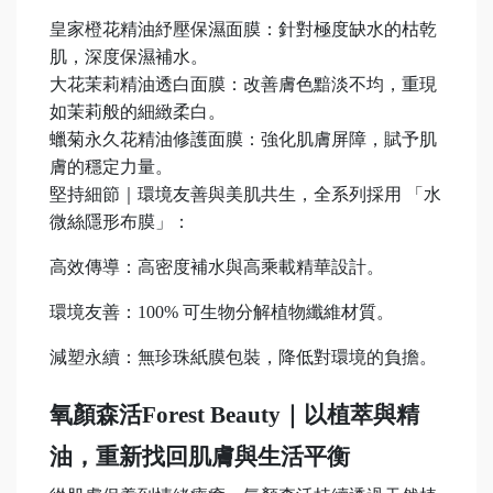
皇家橙花精油紓壓保濕面膜：針對極度缺水的枯乾
肌，深度保濕補水。
大花茉莉精油透白面膜：改善膚色黯淡不均，重現
如茉莉般的細緻柔白。
蠟菊永久花精油修護面膜：強化肌膚屏障，賦予肌
膚的穩定力量。
堅持細節｜環境友善與美肌共生，全系列採用 「水
微絲隱形布膜」：
高效傳導：高密度補水與高乘載精華設計。
環境友善：100% 可生物分解植物纖維材質。
減塑永續：無珍珠紙膜包裝，降低對環境的負擔。
氧顏森活Forest Beauty｜以植萃與精
油，重新找回肌膚與生活平衡