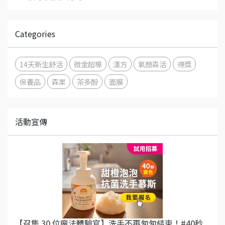
Categories
14天新生舒活
微金超導
漢方
氧顏森活
得獎
保養品
森果
茶多酚
面膜
活動宣傳
【召集 30 位魔法體驗官】洗手不再匆匆結束！#40秒