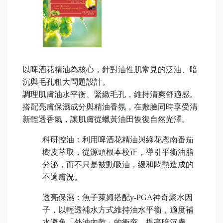
以啤酒花精油為核心，針對油性肌常見的泛油、暗
沉與毛孔粗大問題設計。
調理肌膚油水平衡、緊緻毛孔，維持清爽舒適感。
搭配亮膚保濕成分與精油香氛，在敷臉同時享受清
新輕透香氣，讓肌膚從蠟黃油田恢復自然光澤。
科研控油：利用啤酒花精油與綠花恩南番茄
樹皮萃取，從源頭根本校正，導引平衡油脂
分泌，而不只是被動吸油，緩和悶熱造成的
不適膚況。
透亮保濕：魚子萊姆搭配y-PGA神奇聚水因
子，以輕透補水方式維持油水平衡，適度補
水避免「外油內乾」的衝突，提亮暗沉膚