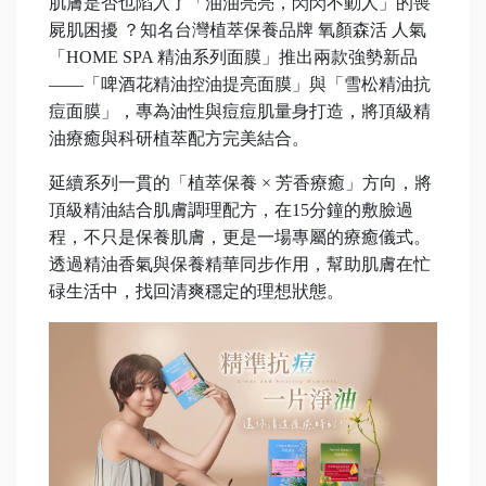
肌膚是否也陷入了「油油亮亮，閃閃不動人」的喪
屍肌困擾 ？知名台灣植萃保養品牌 氧顏森活 人氣
「HOME SPA 精油系列面膜」推出兩款強勢新品
——「啤酒花精油控油提亮面膜」與「雪松精油抗
痘面膜」，專為油性與痘痘肌量身打造，將頂級精
油療癒與科研植萃配方完美結合。
延續系列一貫的「植萃保養 × 芳香療癒」方向，將
頂級精油結合肌膚調理配方，在15分鐘的敷臉過
程，不只是保養肌膚，更是一場專屬的療癒儀式。
透過精油香氣與保養精華同步作用，幫助肌膚在忙
碌生活中，找回清爽穩定的理想狀態。