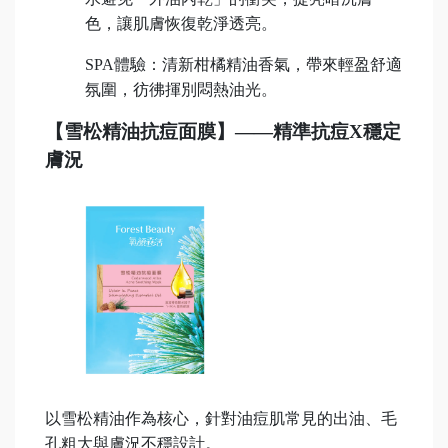
色，讓肌膚恢復乾淨透亮。
SPA
體驗：清新柑橘精油香氣，帶來輕盈舒適
氛圍，彷彿揮別悶熱油光。
【雪松精油抗痘面膜】——精準抗痘X穩定
膚況
以雪松精油作為核心，針對油痘肌常見的出油、毛
孔粗大與膚況不穩設計。