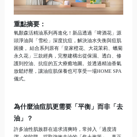
重點摘要：
氧顏森活精油系列再進化！新品透過「啤酒花」源
頭淨油與「雪松」深度抗痘，解決油水失衡與痘肌
困擾 。結合系列原有「皇家橙花、大花茉莉、蠟菊
永久花」三款經典，完整建構出從保濕、透白、修
護到控油、抗痘的五大療癒地圖。並透過精油香氣
放鬆紓壓，讓油痘肌保養也可享受一場HOME SPA
儀式。
為什麼油痘肌更需要「平衡」而非「去
油」？
許多油性肌族群在追求清爽時，常掉入「過度清
潔」的陷阱，採取強效去油的「焦土政策」。真正