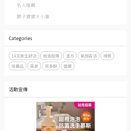
名人推薦
獅子寶寶大小事
Categories
14天新生舒活
微金超導
漢方
氧顏森活
得獎
保養品
森果
茶多酚
面膜
活動宣傳