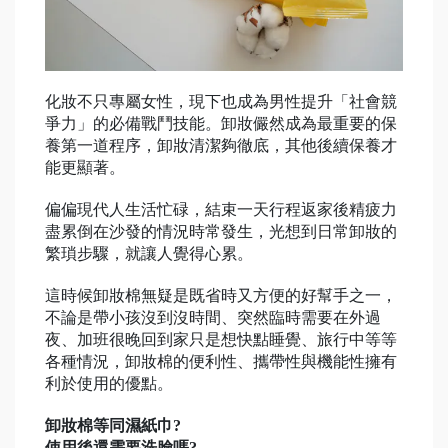
化妝不只專屬女性，現下也成為男性提升「社會競
爭力」的必備戰鬥技能。卸妝儼然成為最重要的保
養第一道程序，卸妝清潔夠徹底，其他後續保養才
能更顯著。
偏偏現代人生活忙碌，結束一天行程返家後精疲力
盡累倒在沙發的情況時常發生，光想到日常卸妝的
繁瑣步驟，就讓人覺得心累。
這時候卸妝棉無疑是既省時又方便的好幫手之一，
不論是帶小孩沒到沒時間、突然臨時需要在外過
夜、加班很晚回到家只是想快點睡覺、旅行中等等
各種情況，卸妝棉的便利性、攜帶性與機能性擁有
利於使用的優點。
卸妝棉等同濕紙巾?
使用後還需要洗臉嗎?