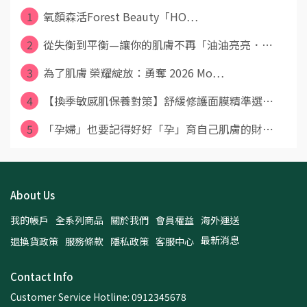
1
氧顏森活Forest Beauty「HO⋯
2
從失衡到平衡—讓你的肌膚不再「油油亮亮．⋯
3
為了肌膚 榮耀綻放：勇奪 2026 Mo⋯
4
【換季敏感肌保養對策】舒緩修護面膜精準選⋯
5
「孕婦」也要記得好好「孕」育自己肌膚的財⋯
About Us
我的帳戶
全系列商品
關於我們
會員權益
海外運送
最新消息
退換貨政策
服務條款
隱私政策
客服中心
Contact Info
Customer Service Hotline: 0912345678