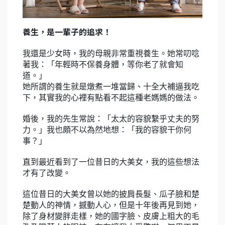
養生，是一輩子的追求！
我還是少女時，我的母親非常重視養生。她常叨唸
著我：「年輕時不保養身體，等你老了就會知
道。」
她所謂的養生就是燉煮一堆當歸、十全大補逼我吃
下，其實我的心裡有點看不起這種老媽媽的做法。
婚後，我的先生常說：「太太的容貌繫乎丈夫的努
力。」我也頗不以為然地想：「我的容貌干你何
事？」
直到最近看到了一位昔日的大美女，我的這些想法
才有了改變。
這位昔日的大美女曾以她的披肩長髮、瓜子臉和楚
楚動人的神情，撼動人心，但是十年後再見到她，
除了身材變胖走樣，她的國字臉、皮膚上粗大的毛