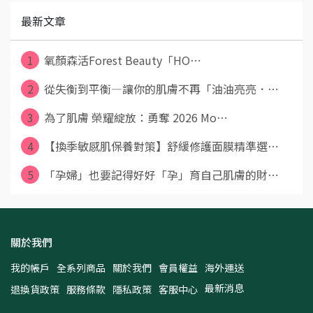
最新文章
1
氧顏森活Forest Beauty「HO⋯
2
從失衡到平衡—讓你的肌膚不再「油油亮亮．⋯
3
為了肌膚 榮耀綻放：勇奪 2026 Mo⋯
4
【換季敏感肌保養對策】舒緩修護面膜精準選⋯
5
「孕婦」也要記得好好「孕」育自己肌膚的財⋯
關於我們
我的帳戶
全系列商品
關於我們
會員權益
海外運送
最新消息
退換貨政策
服務條款
隱私政策
客服中心