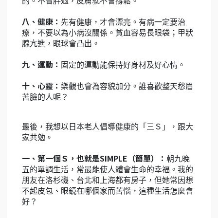
的。不曾胖過，皮膚就不會撐鬆。
八、健康：
先有健康，才會漂亮。有病一定要治
療，不要以為小病沒關係。貧血容易長眼袋；甲狀
腺亢進，眼球會凸出。
九、運動：
固定的運動能保持好身材及好心情。
十、心靈：
樂觀也會為容貌加分。誰喜歡整天愁眉
苦臉的人呢？
最後，我想以日本老人倡導健康的「三Ｓ」，跟大
家共勉。
一、第一個Ｓ，也就是SIMPLE（簡單）：
朝九晚
五的單調生活，常最能使人體會生命的幸福。我的
朋友在洛杉磯、台北和上海都有房子，但她常因想
不起皮包、眼鏡在哪個家而苦惱，這種生活怎麼會
好？