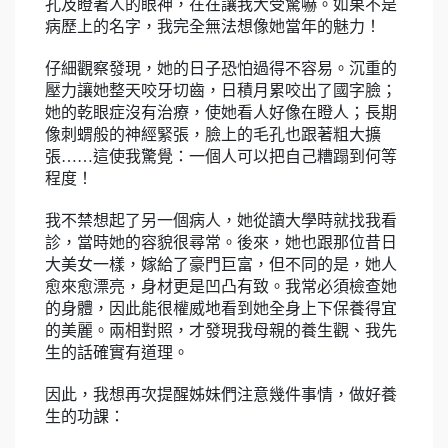
孔及瞪著人的眼神，在在讓我大受驚嚇。如果不是
病歷上的名字，我完全無法想像她當年的魅力！
仔細觀察發現，她的日子恐怕過得不容易。沉重的
壓力讓她整天咬牙切齒，日積月累咬出了國字臉；
她的乾眼症沒有治療，使她看人好像在瞪人；長期
像刺蝟般的神經緊張，臉上的毛孔也跟著粗大擴
張……這使我驚覺：一個人可以把自己糟蹋到何等
程度！
我不禁想起了另一個病人，她從讀大學時就找我看
診，當時她的容貌很尋常。後來，她也跟那位昔日
大美女一樣，嫁給了豪門巨富，但不同的是，她人
愈來愈漂亮，身材更是凹凸有致。我常必須檢查她
的身體，因此能很權威地看到她全身上下保養得宜
的美麗。兩相對照，才發現我母親的養生觀、我先
生的話確實有道理。
因此，我想再次提醒姊妹們注意幾件事情，做好養
生的功課：